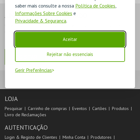
saber mais consulte a nossa
Política de Cookies
,
Informações Sobre Cookies
e
AINDA NÃO ESTOU REGISTADO
Privacidade & Segurança
.
O registo na plataforma BOL permite-lhe acompanhar as suas
compras na área de cliente.
Aceitar
Rejeitar não essenciais
REGISTAR
Gerir Preferências
LOJA
Pesquisar
Carrinho de compras
Eventos
Cartões
Produtos
Livro de Reclamações
AUTENTICAÇÃO
Login & Registo de Clientes
Minha Conta
Produtores